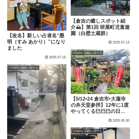
【倉吉の癒しスポット紹
介⛰️】第1回 研屋町児童遊
園（白壁土蔵群）
【改名】新しい占者名“墨
明（すみ あかり）”になり
2025.07.13
ました
VOID's 活動レポート
2025.07.16
VOID's 活動レポート
【5/12•24 倉吉市•大蓮寺
の弁天堂参拝】12年に1度
やってくる巳巳巳の日🐍
🐍🐍二日間。
2025.05.30
VOID's 活動レポート