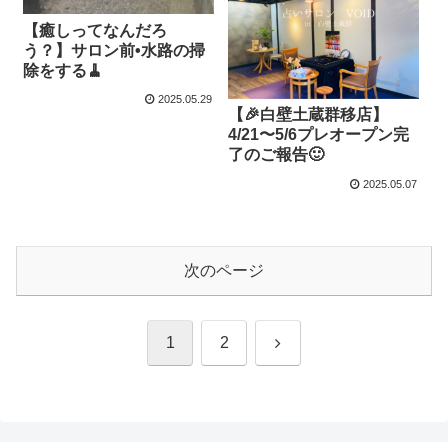
【癒しってなんだろ
う？】サロン前•水路の掃
除をする🧹
2025.05.29
【🎉白壁土蔵群移店】
4/21〜5/6プレオープン完
了のご報告🙂
2025.05.07
次のページ
次
1
2
へ