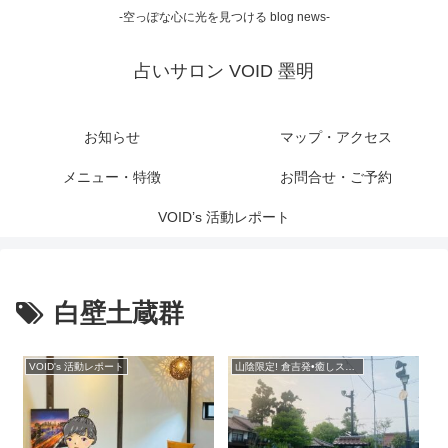
-空っぽな心に光を見つける blog news-
占いサロン VOID 墨明
お知らせ
マップ・アクセス
メニュー・特徴
お問合せ・ご予約
VOID’s 活動レポート
白壁土蔵群
VOID's 活動レポート
山陰限定! 倉吉発•癒しスポット紹介