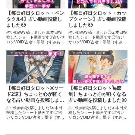
【毎日好日タロット・ペン
【毎日好日タロット・カッ
タクル4】占い動画投稿し
プクィーン】占い動画投稿
ました🙂
しました🙂
占い動画投稿しました本日投
占い動画投稿しました🙂🔼本日投
稿したショート動画です“占いサ
稿したショート動画です🙂“占い
ロンVOID”占者：墨明（すみあか
サロンVOID”占者：墨明（すみあ
り）がタロット１枚引きで、毎日
かり）がタロット１枚引きで、毎
起こる⁈いいことを占います。少
日起こる⁈いいことを占います。
【毎日好日タロット】見た時がタイミング！
【毎日好日タロット】見た時がタイミング！
しでも参考になるとうれしいです
少しでも参考になるとうれしいで
諾見たときがタイミング❗️今日で
す🪽見たときがタイミング❗️今日
も、明日でも、あなたが...
でも、明日でも、あなたが...
【毎日好日タロット⚔️ソー
【毎日好日タロット🦕節
ド2逆】ちょっと心が軽く
制】ちょっと心が軽くなる
なる占い動画を投稿しまし
占い動画を投稿しました🙂
た🙂
占い動画🙂投稿しました❗️🔼本日
​占い動画🙂投稿しました🔼本日投
投稿したショート動画です🙂“占
稿したショート動画です🙂“占い
いサロンVOID”占者：墨明（すみ
サロンVOID”占者：墨明（すみあ
あかり）がタロット１枚引きで、
かり）がタロット１枚引きで、毎
毎日起こる⁈いいことを占いま
日起こる⁈いいことを占います。
す。少しでも参考になるとうれし
少しでも参考になるとうれしいで