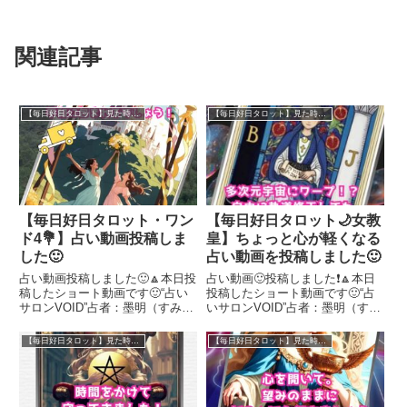
関連記事
【毎日好日タロット】見た時がタイミング！
【毎日好日タロット】見た時がタイミング！
【毎日好日タロット・ワン
【毎日好日タロット🌙女教
ド4💐】占い動画投稿しま
皇】ちょっと心が軽くなる
した🙂
占い動画を投稿しました🙂
占い動画投稿しました🙂🔼本日投
占い動画🙂投稿しました❗️🔼本日
稿したショート動画です🙂“占い
投稿したショート動画です🙂“占
サロンVOID”占者：墨明（すみあ
いサロンVOID”占者：墨明（すみ
かり）がタロット１枚引きで、毎
あかり）がタロット１枚引きで、
日起こる⁈いいことを占います。
毎日起こる⁈いいことを占いま
【毎日好日タロット】見た時がタイミング！
【毎日好日タロット】見た時がタイミング！
少しでも参考になるとうれしいで
す。少しでも参考になるとうれし
す🙂見たときがタイミング❗️今日
いです🪽見たときがタイミング❗️
でも、明日でも、あなたが...
今日でも、明日でも、あな...