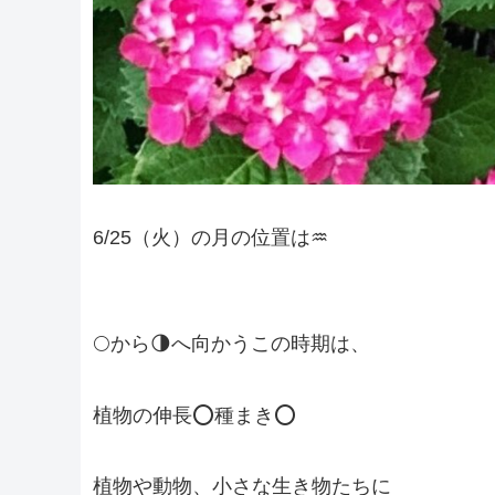
6/25（火）の月の位置は♒️
🌕から🌗へ向かうこの時期は、
植物の伸長⭕️種まき⭕️
植物や動物、小さな生き物たちに