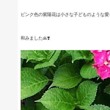
ピンク色の紫陽花は小さな子どものような愛ら
和みました🙏❣️