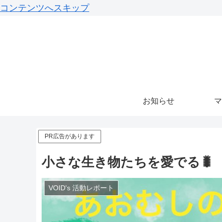
コンテンツへスキップ
お知らせ
マ
PR広告があります
小さな生き物たちを愛でる🐛
VOID's 活動レポート