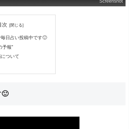
Screenshot
目次
beで毎日占い投稿中です🙂
の予報”
画について
🙂