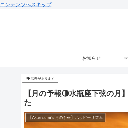
コンテンツへスキップ
お知らせ
マ
PR広告があります
【月の予報🌗水瓶座下弦の月
た
【Akari sumi's 月の予報】ハッピーリズム