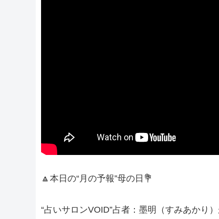
🔼本日の“月の予報”母の日💐
“占いサロンVOID”占者：墨明（すみあか