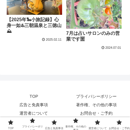
【2025年🐍小旅記録】心
身一如♨️三朝温泉と三徳山
⛰️
7月は占いサロンのみの営
業です🈺
2025.02.11
2024.07.01
TOP
プライバシーポリシー
広告と免責事項
著作権、その他の事項
運営者について
お問合せ・ご予約
© 2023 占いサロン VOID 墨明.
プライバシーポリ
著作権、その他の
TOP
広告と免責事項
運営者について
お問合せ・ご予約