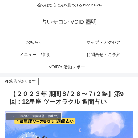
-空っぽな心に光を見つける blog news-
占いサロン VOID 墨明
お知らせ
マップ・アクセス
メニュー・特徴
お問合せ・ご予約
VOID’s 活動レポート
PR広告があります
【２０２３年 期間６/２６〜７/２💫】第9
回：12星座 ツーオラクル 週間占い
【カードの占い】週間運勢（休止中）