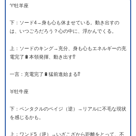
♈️牡羊座
下：ソード4→身も心も休ませている。動き出すの
は、いつごろだろう？心の中に、浮かんでくる。
上：ソードのキング→充分、身も心もエネルギーの充
電完了🔋本領発揮、動き出す⁉️
一言：充電完了🔋猛前進始まる⁉️
♉️牡牛座
下：ペンタクルのペイジ（逆）→リアルに不毛な現状
を感じるかも。
上：ワンド5（逆）→いざこざから距離をとって、不