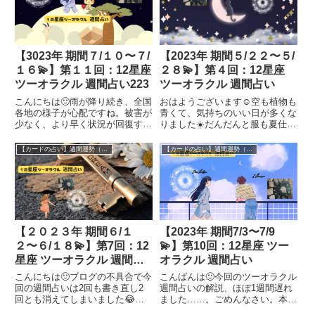
【3023年 期間７/１０〜７/
【2023年 期間５/２２〜５/
１６💫】第１１回：12星座
２８💫】第４回：12星座
ツーオラクル 週間占い223
ツーオラクル 週間占い
こんにちは🙂雨が降り続き、全国
おはようございます☺️空も植物も
各地の様子が心配ですね。被害が
青くて、気持ちのいい日が多くな
少なく、より早く状況が回復する
りました☀️だんだんと服も夏仕様
よう願います🙏今回は7/10〜7/16
にかえて身軽になり気持ちも軽く
の週間占いをタロットカード７８
なっていくようです🍃今回は５/
【カードの占い】週間運勢（休止中）
【カードの占い】週間運勢（休止中）
枚を使ってツーオラクルで占いま
２２〜５/２８の週間占いをタロ
す💫それではさっそく占っていき
ットカード７８枚を使ってツーオ
ます🃏✨7／10〜7／...
ラクルで占います💫それでは...
【2023年 期間7/3〜7/9
【２０２３年 期間６/１
💫】第10回：12星座 ツー
２〜６/１８💫】第7回：12
オラクル 週間占い
星座 ツーオラクル 週間占
い
こんばんは🙂今回のツーオラクル
こんにちは🙂ブログの不具合で今
週間占いの解説、ほぼ1週間遅れ
回の週間占いは2回も書き直し2
ました……。ごめんなさい。本業
回とも消えてしまいました😂力
の転職、引き継ぎ新しい職場への
尽きてしまった…。少し休んで再