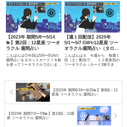
移動……色んなことが重なってし
びトライ❗️祈りながら書き進めま
【カードの占い】週間運勢（休止中）
【カードの占い】週間運勢（休止中）
まいました……。楽しみにしてく
す😂アップが遅れてしまい申し
ださっている方、もしくは必ず解
訳ありませんm(_ _)m今回は６/１
説を読んでくださっている方が
２〜６/１８の週間占いを...
い...
【2023年 期間5/8〜5/14
【週１回配信】2025年
💫】第2回：12星座 ツーオ
5/1〜5/7 GW✨12星座 ツー
ラクル 週間占い
オラクル週間占い（タロッ
トカード2枚引き）
こんばんは🙂今回は5/8〜5/14の
こんばんは☺️ 今週から 毎週１
週間占いをタロットカード７８枚
回（土）配信で、 １２星座別の
を使ってツーオラクルで占います
ツーオラクル（カード2枚引き）
💫ゴールデンウィークが終わって
による週間占い をはじめました
いきますね🥹みなさん、どんな風
🙂❗️ Twitterで一言つぶやきます
にすごされましたか？すてきな休
✨ 詳細は当ブログへ投稿しま
日を過ごされていること願ってま
す。 翌日曜日には、ココナラブ
す🙂では、さっそくゴール...
ログで配信します（内...
【2023年 期間6/19〜6/25💫】第8回：12
星座 ツーオラクル 週間占い
【2023年 期間7/3〜7/9💫】第10回：12星
座 ツーオラクル 週間占い