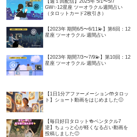
【週１回配信】2025年 5/1〜5/7
GW✨12星座 ツーオラクル週間占い
（タロットカード2枚引き）
【2023年 期間6/5〜6/11💫】第6回：12
星座 ツーオラクル 週間占い
【2023年 期間7/3〜7/9💫】第10回：12
星座 ツーオラクル 週間占い
【1日1分アファーメーション🤲タロッ
ト】ショート動画をはじめました🙂
【毎日好日タロット🍻ペンタクル7
逆】ちょっと心が軽くなる占い動画を
投稿しました🙂