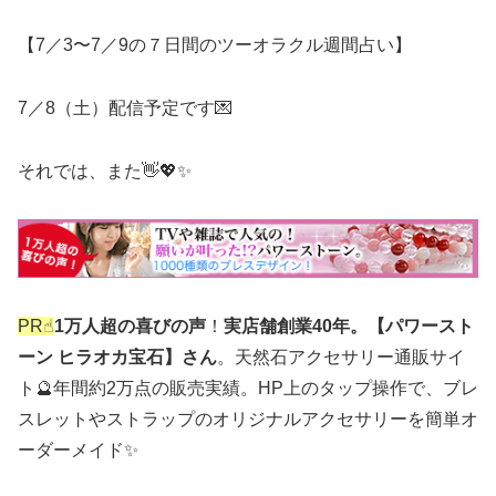
【7／3〜7／9の７日間のツーオラクル週間占い】
7／8（土）配信予定です💌
それでは、また👋💖✨
PR☝︎
1万人超の喜びの声
！
実店舗創業40年。【パワースト
ーン ヒラオカ宝石】さん
。天然石アクセサリー通販サイ
ト🔮年間約2万点の販売実績。HP上のタップ操作で、ブレ
スレットやストラップのオリジナルアクセサリーを簡単オ
ーダーメイド✨