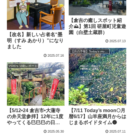
【倉吉の癒しスポット紹
介⛰️】第1回 研屋町児童遊
園（白壁土蔵群）
【改名】新しい占者名“墨
明（すみ あかり）”になり
2025.07.13
ました
【月の予報】Today's moon（一日運）
2025.07.16
VOID's 活動レポート
【5/12•24 倉吉市•大蓮寺
【7/11 Today’s moon🌕月
の弁天堂参拝】12年に1度
暦6/17】山羊座満月からは
やってくる巳巳巳の日🐍
じまるボイドタイム🌚
🐍🐍二日間。
2025.05.30
2025.07.11