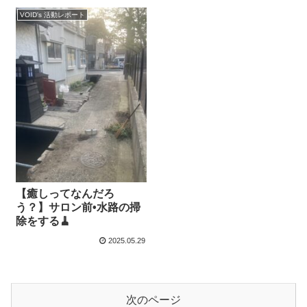
VOID's 活動レポート
【癒しってなんだろ
う？】サロン前•水路の掃
除をする🧹
2025.05.29
次のページ