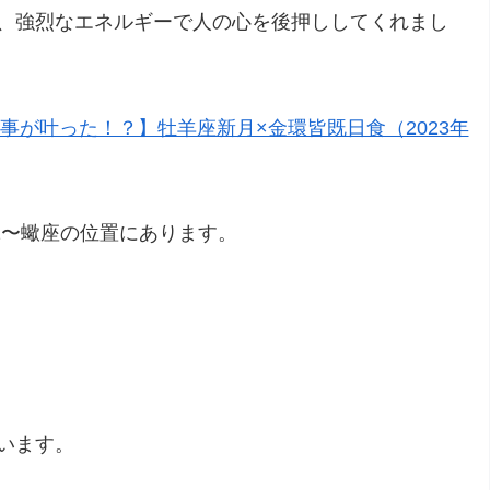
、強烈なエネルギーで人の心を後押ししてくれまし
事が叶った！？】牡羊座新月×金環皆既日食（2023年
32〜蠍座の位置にあります。
います。