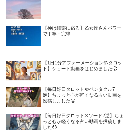
【神は細部に宿る】乙女座さんパワー
で丁寧・完璧
【1日1分アファーメーション🤲タロッ
ト】ショート動画をはじめました🙂
【毎日好日タロット🍻ペンタクル7
逆】ちょっと心が軽くなる占い動画を
投稿しました🙂
【毎日好日タロット⚔️ソード2逆】ちょ
っと心が軽くなる占い動画を投稿しま
した🙂