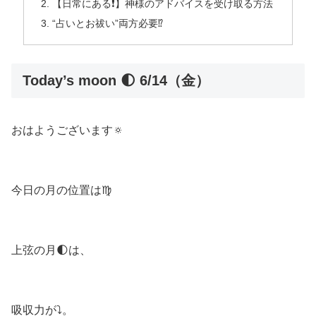
【日常にある❗️】神様のアドバイスを受け取る方法
“占いとお祓い”両方必要⁉️
Today’s moon 🌓 6/14（金）
おはようございます🔅
今日の月の位置は♍️
上弦の月🌓は、
吸収力が⤵️。