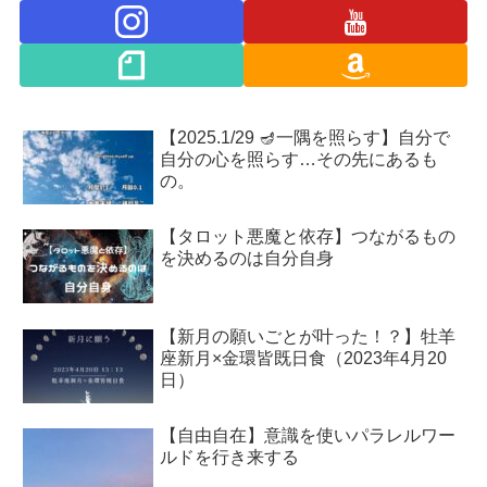
【2025.1/29 🪔一隅を照らす】自分で
自分の心を照らす…その先にあるも
の。
【タロット悪魔と依存】つながるもの
を決めるのは自分自身
【新月の願いごとが叶った！？】牡羊
座新月×金環皆既日食（2023年4月20
日）
【自由自在】意識を使いパラレルワー
ルドを行き来する