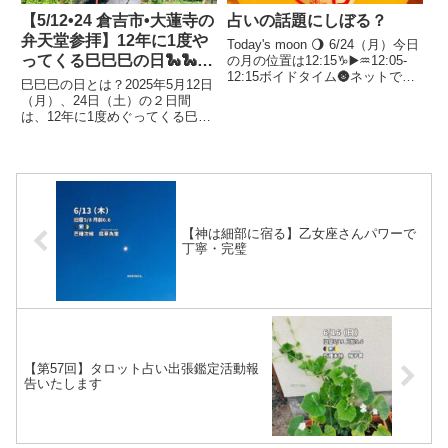
【5/12•24 倉吉市•大蓮寺の
占いの話題にしぼる？
弁天堂参拝】12年に1度や
Today's moon 🌖 6/24（月）今日
ってくる巳巳巳の日🐍🐍🐍
の月の位置は12:15♑️▶️♒️12:05-
12:15ボイドタイム🌚ネットで事
二日間。
巳巳巳の日とは？2025年5月12日
前に情報を集めて🪄良き準備がで
（月）、24日（土）の２日間
きます👍鳥取の美味“エリザベス
は、12年に1度めぐってくる巳が
メロン🍈”梨で有名な鳥取です
３つそろう日🙂今年、2025年は
が、初夏・7月頃まで食べ...
巳年🐍そして、5月は四柱推命で
は、巳月。さらに、12日、24日
は巳の日にあたるため、巳が３つ
そろうのだとか🐍🐍🐍...
【神は細部に宿る】乙女座さんパワーで
丁寧・完璧
【第57回】タロット占い出張鑑定活動報
告いたします