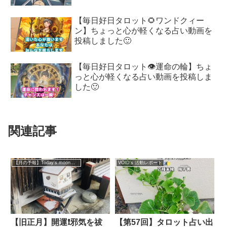
【毎日好日タロット🌻ワンドクィー
ン】ちょっと心が軽くなる占い動画を
投稿しました🙂
【毎日好日タロット👁️運命の輪】ちょ
っと心が軽くなる占い動画を投稿しま
した🙂
関連記事
【月の予報】Today's moon（一日運）
VOID's 活動レポート
【旧正月】開運❗️邪気を祓
【第57回】タロット占い出