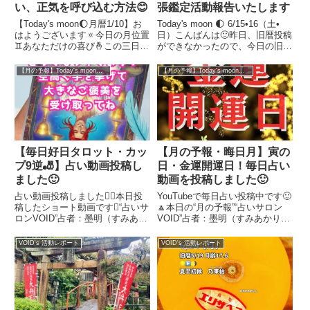
い、正気を呼び込む方法😊
張鑑定活動報告いたします
【Today's moon🌔月暦1/10】お
Today's moon 🌓 6/15•16（土•
はようございます🔅今日の月位置
日）こんばんは🙂昨日、旧暦投稿
♊️あなただけの喜び🤞この三日
ができなかったので、今日の旧暦
間、雪が積もってます🙂立春過ぎ
投稿を合わせて、記事にします。
に、寒波がやってくるとは👀不思
今日の月の位置は3:13♍️▶️♎️2:53-
【月の予報】Today's moon（一日運）
【月の予報】Today's moon（一日運）
議ですが、小鳥たちはさえずり、
3:13ボイドタイム🌚日々邁進して
飛び回っている姿を見かけます。
も身だしなみを忘れず...
私も季節はずれの...
【毎日好日タロット・カッ
【月の予報・晦日月】寅の
プ9逆🎳】占い動画投稿し
日・金運開運日！毎日占い
ました🙂
動画を投稿しました🙂
占い動画投稿しました本日投
YouTubeで毎日占い投稿中です🙂
稿したショート動画です“占いサ
🔼本日の“月の予報”“占いサロン
ロンVOID”占者：墨明（すみあか
VOID”占者：墨明（すみあかり）
り）がタロット１枚引きで、毎日
が月の満ち欠けや旧暦、二十四節
起こる⁈いいことを占います。少
気・七十二候、日干支などをもと
VOID's 活動レポート
VOID's 活動レポート
しでも参考になるとうれしいです
に、日本に住むみなさんの一日運
諾見たときがタイミング❗️今日で
気やラッキーアクションを占いま
も、明日でも、あなたが...
す。少しでも参考に...