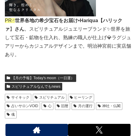
PR☝︎
世界各地の希少宝石をお届け•Hariqua【ハリック
ァ
】
さん
。スピリチュアルジュエリーブランド✨世界を旅
して宝石・鉱物を仕入れ、熟練の職人が仕上げ💎ラグジュ
アリーからカジュアルデザインまで。明治神宮前に実店舗
あり。
【月の予報】Today's moon（一日運）
スピリチュアルなんでもnews
サイキック
スピリチュアル
ヒーリング
占いサロンVOID
心
旧暦
月の運行
神社・仏閣
魂