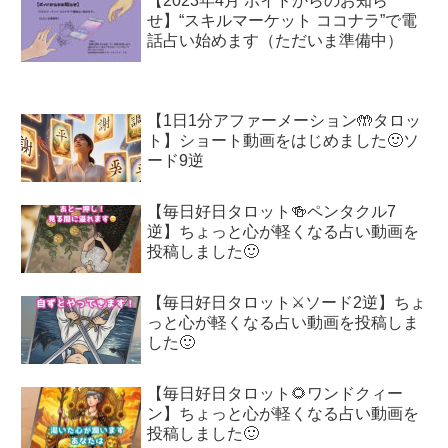
【2023年4月 ボイドからのお知ら
せ】“スキルマーケット ココナラ”で電
話占い始めます（ただいま準備中）
【1日1分アファーメーション🤲タロッ
ト】ショート動画をはじめました🙂ソ
ード9逆
【毎日好日タロット🍻ペンタクル7
逆】ちょっと心が軽くなる占い動画を
投稿しました🙂
【毎日好日タロット⚔️ソード2逆】ちょ
っと心が軽くなる占い動画を投稿しま
した🙂
【毎日好日タロット🌻ワンドクィー
ン】ちょっと心が軽くなる占い動画を
投稿しました🙂