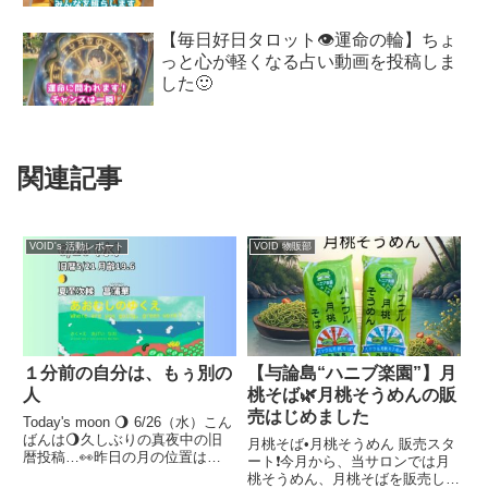
【毎日好日タロット👁️運命の輪】ちょ
っと心が軽くなる占い動画を投稿しま
した🙂
関連記事
VOID's 活動レポート
VOID 物販部
１分前の自分は、もぅ別の
【与論島“ハニブ楽園”】月
人
桃そば🌿月桃そうめんの販
売はじめました
Today's moon 🌖 6/26（水）こん
ばんは🌖久しぶりの真夜中の旧
月桃そば•月桃そうめん 販売スタ
暦投稿…👀昨日の月の位置は
ート❗️今月から、当サロンでは月
15:08♒️▶️♓️7:29-15:08ボイドタイ
桃そうめん、月桃そばを販売して