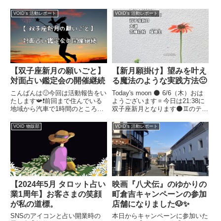
ム🌚小さな世界を楽しんだ後▶️慈
います与論島のハニブ楽園さんの
しみへ😌💞水瓶座さんパワーで
商品で、南方ハーブの月桃粉末が
VOID's 活動レポート
VOID's 活動レポート
どんな世界もフラットに楽し...
そばとそうめんの乾麺に練り込ま
れています。月桃が爽やかに香っ
て、南国気分でおいしく食べ...
【新月願掛け】望みを叶え
【双子座新月の願いごと】
る魔法のような実践方法🙂
対面占い鑑定会の開催継続
Today's moon 🌑 6/6（木）おは
こんばんは🙂今回は活動報告をい
ようございます🔅今日は21:38に
たします📯❗️前回まで住んでいる
双子座新月となります🌑♊️のテー
地域から汽車で1時間のところに
マは情報•軽やかな会話。初めて
ある百貨店のレンタルスペースに
言葉を発する子どものように、自
て対面の占い鑑定会を開かせてい
VOID 物販部
VOID's 活動レポート
分との対話、家族以外と接し、
ただきました🙏✨5、6月に計3回
様々なことを知る🙂♊️さんパワー
開催し13名のお客さまを鑑定さ
で、コミ...
せていただきました😊ありが...
【2024年5月 タロット占い
映画『八犬伝』のゆかりの
業1周年】お客さまの笑顔
町倉吉キャンペーンの参加
が私の道標。
店舗になりました🐶✨
SNSのアイコンと占い開業時の
本日からキャンペーンに参加いた