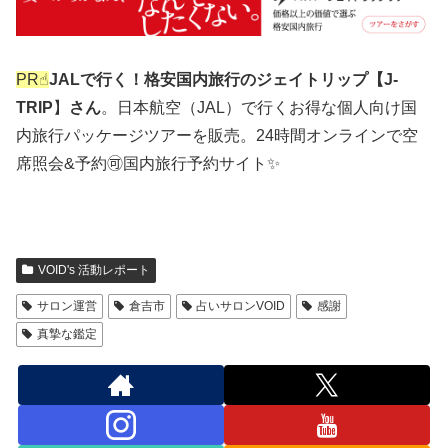
PR☝︎
JALで行く！格安国内旅行のジェイトリップ【J-
TRIP
】
さん
。日本航空（JAL）で行くお得な個人向け国
内旅行パッケージツアーを販売。24時間オンラインで空
席照会&予約🉑国内旅行予約サイト✨
VOID's 活動レポート
サロン運営
倉吉市
占いサロンVOID
感謝
真摯な鑑定