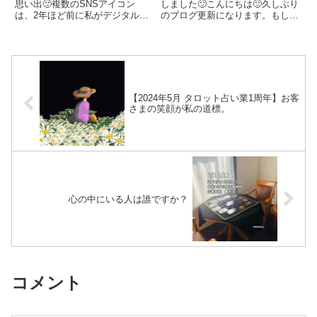
思い出🙂複数のSNSアイコン
しました🙂こんにちは🙂久しぶり
は、2年ほど前に私がデジタルで
のブログ更新になります。もし
描いたオリジナルイラストです。
も、気にかけてくださっている奇
小さなライオンと旅する魔女です
特な方がいらっしゃったら、ごめ
🧙‍♀️最初のアイコンは、魔女が猫
んなさい🙏そして、ありがとうご
を拾ったけど、実は小さなライオ
ざいます🙏今回の記事は、お知ら
ンだった…というテーマで描き...
せになります👀2024年5月25...
【2024年5月 タロット占い業1周年】お客
さまの笑顔が私の道標。
心の中にいる人は誰ですか？
コメント