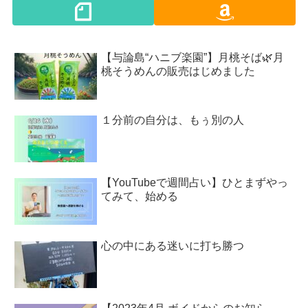
【与論島“ハニブ楽園”】月桃そば🌿月
桃そうめんの販売はじめました
１分前の自分は、もぅ別の人
【YouTubeで週間占い】ひとまずやっ
てみて、始める
心の中にある迷いに打ち勝つ